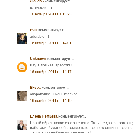
Любовь
комментирует...
готически... ;)
16 ноября 2011 г. в 13:23
Evik
комментирует...
adorable!!!!!
16 ноября 2011 г. в 14:01
Unknown
комментирует...
Вау! Слов нет! Красотка!
16 ноября 2011 г. в 14:17
Ekspa
комментирует...
очарование.. Очень красиво.
16 ноября 2011 г. в 14:19
Елена Немцева
комментирует...
Новый образ, новое совершенство! Татьяне давно пора выпу
работами. Думаю, об этом мечтают все поклонницы творчест
то, что когда-нибудь это свершится!