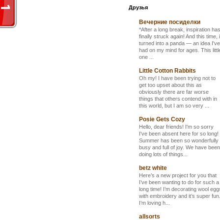
Друзья
Вечерние посиделки
*After a long break, inspiration ha
finally struck again! And this time, i
turned into a panda — an idea I've
had on my mind for ages. This littl
one ...
Little Cotton Rabbits
Oh my! I have been trying not to
get too upset about this as
obviously there are far worse
things that others contend with in
this world, but I am so very ...
Posie Gets Cozy
Hello, dear friends! I'm so sorry
I've been absent here for so long!
Summer has been so wonderfully
busy and full of joy. We have been
doing lots of things...
betz white
Here’s a new project for you that
I’ve been wanting to do for such a
long time! I’m decorating wool egg
with embroidery and it’s super fun
I’m loving h...
allsorts