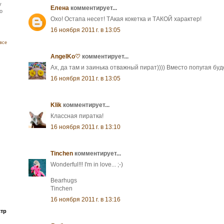
y
Елена
комментирует...
to
Охо! Остапа несет! ТАкая кокетка и ТАКОЙ характер!
16 ноября 2011 г. в 13:05
все
AngelKo♡
комментирует...
Ах, да там и заинька отважный пират)))) Вместо попугая буд
16 ноября 2011 г. в 13:05
Klik
комментирует...
Классная пиратка!
16 ноября 2011 г. в 13:10
Tinchen
комментирует...
Wonderful!!! I'm in love... ;-)
Bearhugs
Tinchen
16 ноября 2011 г. в 13:16
стр