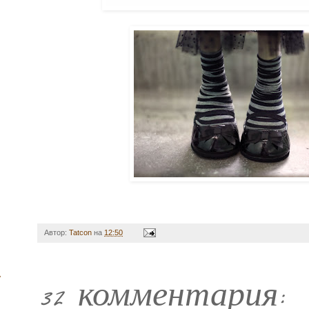
Автор:
Tatcon
на
12:50
32 комментария: