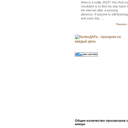
Wow is it really 2023? Yes! And m
resolution is to find my way back 
the internet after a loooong
absence. If anyone is still listening
and sees this......
Показать 
Общее·количество·просмотров·
аницы