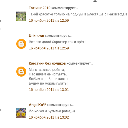
Татьяна2010
комментирует...
Такой красотке только на подиум!!!! Блестяще! Я как всегда 
s
16 ноября 2011 г. в 12:59
t
e
Unknown
комментирует...
Вот это дааа! Характер так и прёт!
16 ноября 2011 г. в 12:59
Крестики без ноликов
комментирует...
Мы отважные ребята,
Нас ничем не испугать,
Любим серебро и злато
Будем по морям гулять!
16 ноября 2011 г. в 13:01
AngelKo♡
комментирует...
s
Йо-хо-хо! и бутылка рома))))
.
16 ноября 2011 г. в 13:02