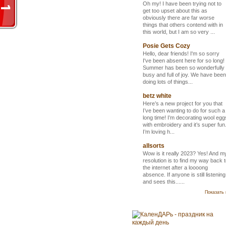
Oh my! I have been trying not to
get too upset about this as
obviously there are far worse
things that others contend with in
this world, but I am so very ...
Posie Gets Cozy
Hello, dear friends! I'm so sorry
I've been absent here for so long!
Summer has been so wonderfully
busy and full of joy. We have been
doing lots of things...
betz white
Here’s a new project for you that
I’ve been wanting to do for such a
long time! I’m decorating wool egg
with embroidery and it’s super fun
I’m loving h...
allsorts
Wow is it really 2023? Yes! And m
resolution is to find my way back 
the internet after a loooong
absence. If anyone is still listening
and sees this......
Показать 