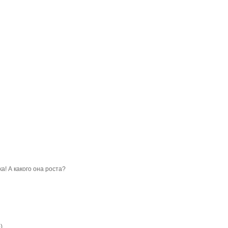
а! А какого она роста?
)