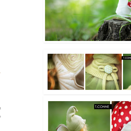
s
t
e