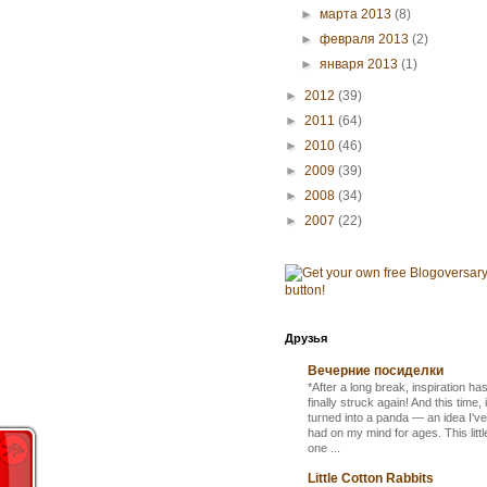
►
марта 2013
(8)
►
февраля 2013
(2)
►
января 2013
(1)
►
2012
(39)
►
2011
(64)
►
2010
(46)
►
2009
(39)
►
2008
(34)
►
2007
(22)
Друзья
Вечерние посиделки
*After a long break, inspiration ha
finally struck again! And this time, i
turned into a panda — an idea I've
had on my mind for ages. This littl
one ...
Little Cotton Rabbits