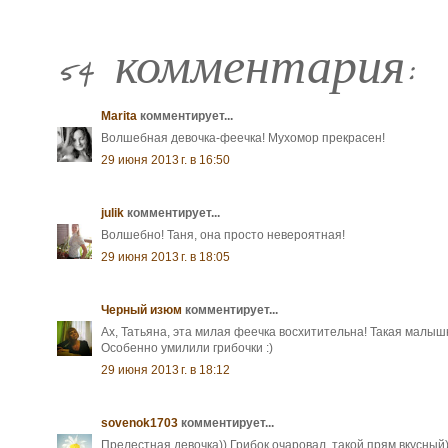
54 комментария:
Marita
комментирует...
Волшебная девочка-феечка! Мухомор прекрасен!
29 июня 2013 г. в 16:50
julik
комментирует...
Волшебно! Таня, она просто невероятная!
29 июня 2013 г. в 18:05
Черный изюм
комментирует...
Ах, Татьяна, эта милая феечка восхитительна! Такая малышк
Особенно умилили грибочки :)
29 июня 2013 г. в 18:12
sovenok1703
комментирует...
Прелестная девочка)) Грибок очаровал, такой прям вкусный)