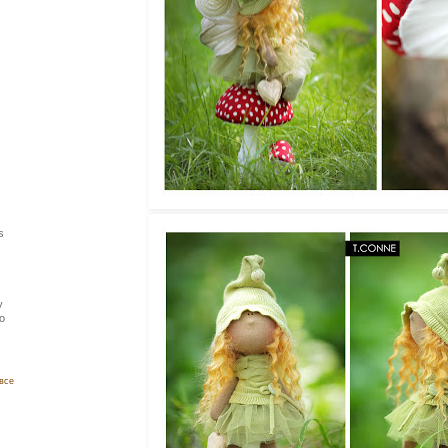
s
.
y
to
все