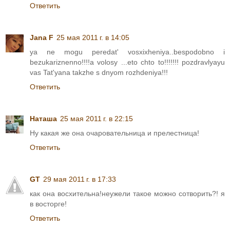
Ответить
Jana F
25 мая 2011 г. в 14:05
ya ne mogu peredat' vosxixheniya..bespodobno i
bezukariznenno!!!!a volosy ...eto chto to!!!!!!! pozdravlyayu
vas Tat'yana takzhe s dnyom rozhdeniya!!!
Ответить
Наташа
25 мая 2011 г. в 22:15
Ну какая же она очаровательница и прелестница!
Ответить
GT
29 мая 2011 г. в 17:33
как она восхительна!неужели такое можно сотворить?! я
в восторге!
Ответить