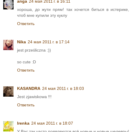
anga
24 мая 2011 г. в 16:11
хороша, до жути прям! так хочется биться в истерике,
чтоб мне купили эту куклу
Ответить
Nika
24 мая 2011 г. в 17:14
jest prześliczna :))
so cute :D
Ответить
KASANDRA
24 мая 2011 г. в 18:03
Jest zjawiskowa !!!
Ответить
Irenka
24 мая 2011 г. в 18:07
У Вас так часто появляются всё новые и новые шедевры!